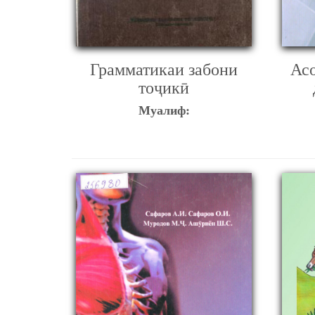
Грамматикаи забони
Ас
тоҷикӣ
Муалиф: