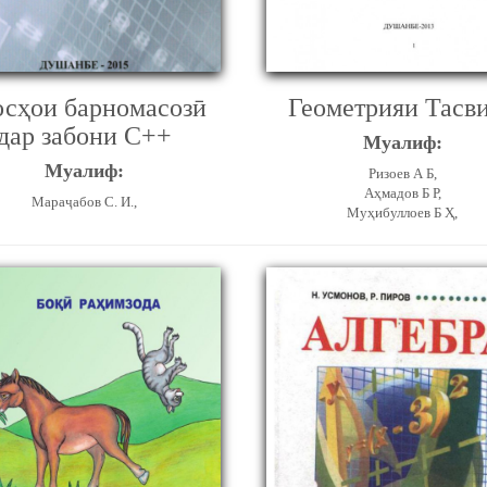
осҳои барномасозӣ
Геометрияи Тасв
дар забони С++
Муалиф:
Муалиф:
Ризоев А Б,
Аҳмадов Б Р,
Мараҷабов С. И.,
Муҳибуллоев Б Ҳ,