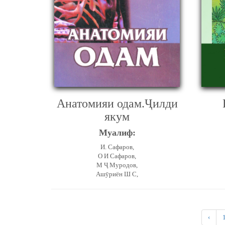
Анатомияи одам.Ҷилди
якум
Муалиф:
И. Сафаров,
О И Сафаров,
М Ҷ Муродов,
Ашӯриён Ш С,
‹