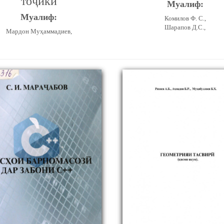
тоҷикӣ
Муалиф:
Муалиф:
Комилов Ф. С.,
Шарапов Д.С.,
Мардон Муҳаммадиев,