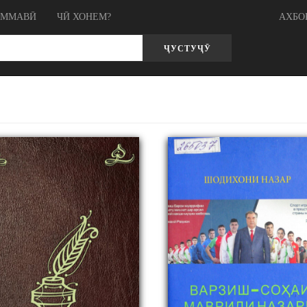
ОММАВӢ
ЧӢ ХОНЕМ?
АХБО
ҶУСТУҶӮ