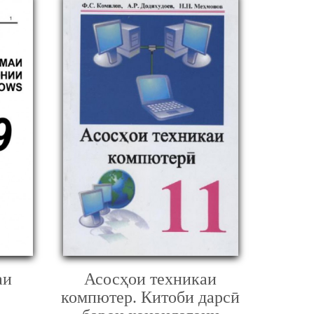
аи
Асосҳои техникаи
компютер. Китоби дарсӣ