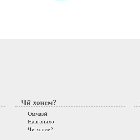
Чӣ хонем?
М
Оммавӣ
Навгониҳо
Чӣ хонем?