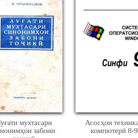
уғати мухтасари
Асосҳои техник
инонимҳои забони
компютерӣ 8-9