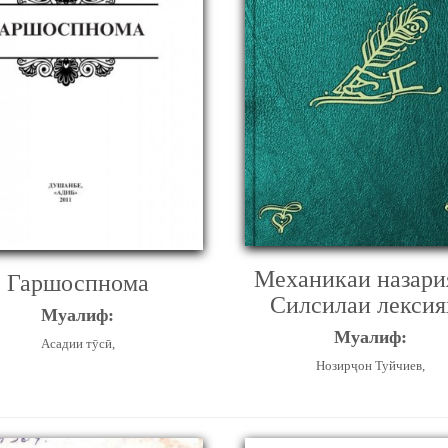
Механикаи назари
Гаршоспнома
Силсилаи лексия
Муалиф:
Муалиф:
Асадии тӯсӣ,
Нозирҷон Туйчиев,