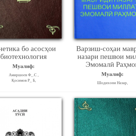
нетика бо асосҳои
Варзиш-соҳаи мав
биотехнология
назари пешвои ми
Эмомалӣ Раҳмо
Муалиф:
Муалиф:
Амиршоев Ф_.С ,
Қосимов Р_ Б,
Шодихони Назар,