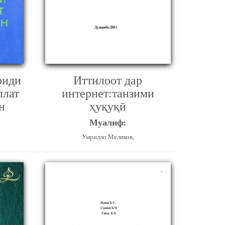
риди
Иттилоот дар
ллат
интернет:танзими
н
ҳуқуқӣ
Муалиф:
Умрилло Меликов,