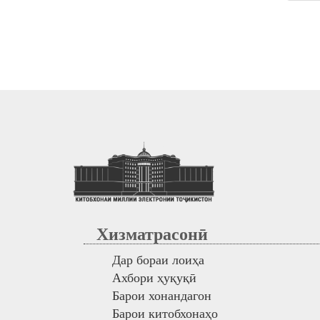
Хизматрасонӣ
Дар бораи лоиҳа
Ахбори ҳуқуқӣ
Барои хонандагон
Барои китобхонаҳо