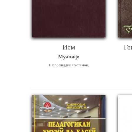
Исм
Ге
Муалиф:
Шарофиддин Рустамов,