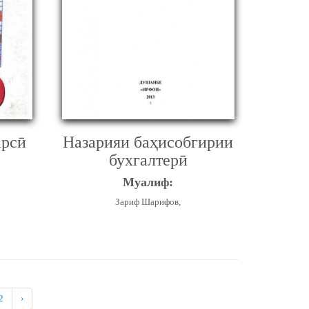
арсӣ
Назарияи баҳисобгирии
бухгалтерӣ
Муалиф:
Зариф Шарифов,
2
›