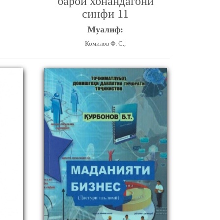
барои хонандагони
синфи 11
Муалиф:
Комилов Ф. С.,