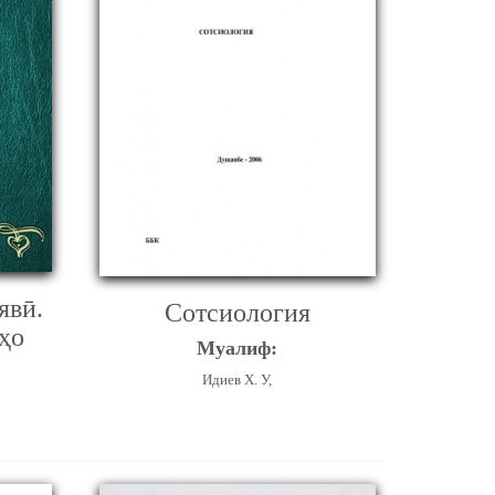
явӣ.
Сотсиология
ҳо
Муалиф:
Идиев Х. У,