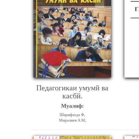
Педагогикаи умумй ва
касбй.
Муалиф:
Шарифзода Ф,
Миралиев А.М,