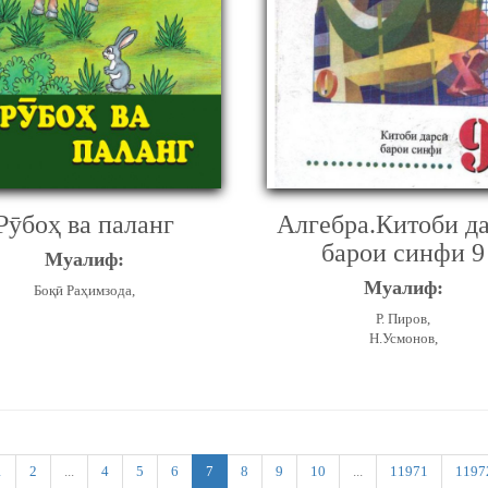
Рӯбоҳ ва паланг
Алгебра.Китоби д
барои синфи 9
Муалиф:
Муалиф:
Боқӣ Раҳимзода,
Р. Пиров,
Н.Усмонов,
1
2
...
4
5
6
7
8
9
10
...
11971
1197