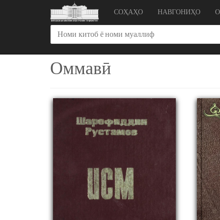
СОҲАҲО
НАВГОНИҲО
Оммавӣ