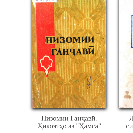
Низомии Ганҷавӣ.
Л
Ҳикоятҳо аз "Ҳамса"
с