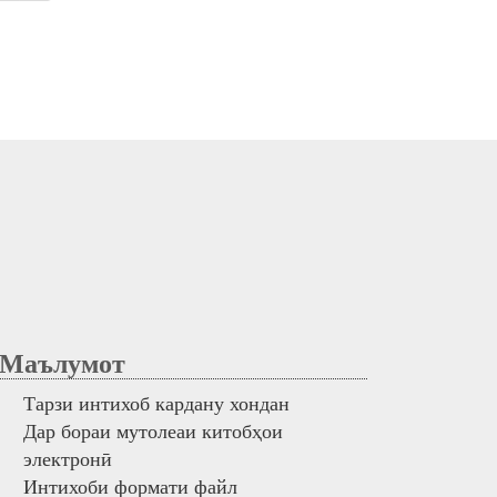
аълумот
Тарзи интихоб кардану хондан
Дар бораи мутолеаи китобҳои
электронӣ
Интихоби формати файл