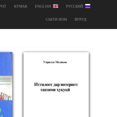
РОТ
КУМАК
ENGLISH
РУССКИЙ
САБТИ НОМ
ВУРУД