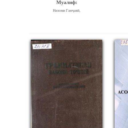
Муалиф:
Низоми Ганҷавӣ,