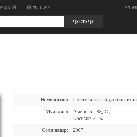
ОММАВӢ
ЧӢ ХОНЕМ?
АХБО
ҶУСТУҶӮ
Номи китоб:
Генетика бо асосҳои биотехн
Муаллиф:
Амиршоев Ф_.С ,
Қосимов Р_ Б,
Соли нашр:
2007