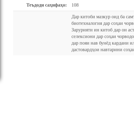
Теъдоди саҳифаҳо:
108
Дар китоби мазкур оид ба сам
биотехналогия дар соҳаи чор
Зарурияти ин китоб дар он аст
селексиони дар соҳаи чорвод
дар пояи нав бунёд кардани и
дастовардҳои навтарини соҳа