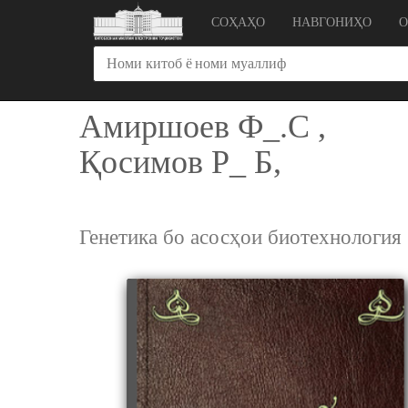
СОҲАҲО
НАВГОНИҲО
Амиршоев Ф_.С ,
Қосимов Р_ Б,
Генетика бо асосҳои биотехнология