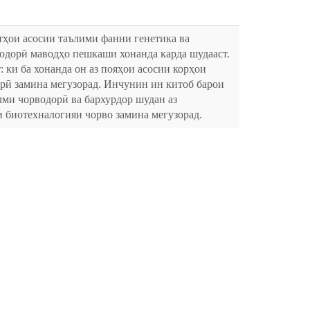
тҳои асосии таълими фанни генетика ва
водорӣ маводҳо пешкаши хонанда карда шудааст.
: ки ба хонанда он аз пояҳои асосии корҳои
орӣ замина мегузорад. Инчунин ин китоб барои
лми чорводорӣ ва бархурдор шудан аз
и биотехналогияи чорво замина мегузорад.