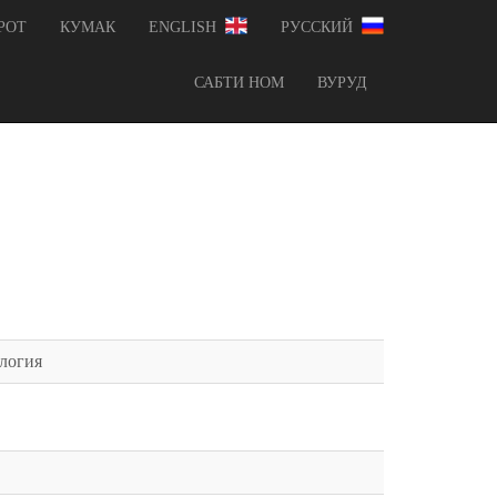
РОТ
КУМАК
ENGLISH
РУССКИЙ
САБТИ НОМ
ВУРУД
ология