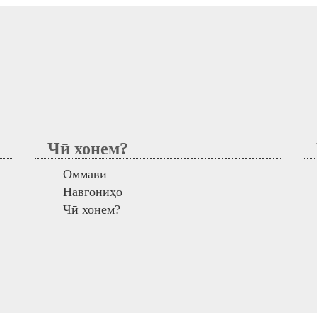
Чӣ хонем?
М
Оммавӣ
Навгониҳо
Чӣ хонем?