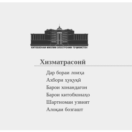
Хизматрасонӣ
Дар бораи лоиҳа
Ахбори ҳуқуқӣ
Барои хонандагон
Барои китобхонаҳо
Шартномаи узвият
Алоқаи бозгашт