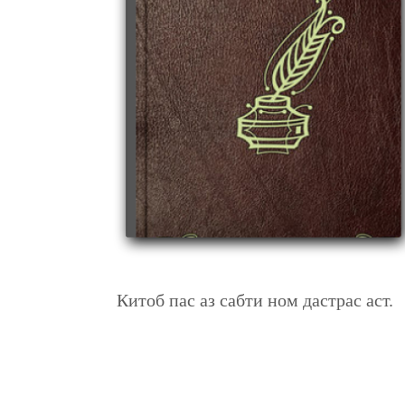
ГЕНЕТИКА БО АСОСҲОИ БИОТЕХНОЛОГИЯ
Китоб пас аз сабти ном дастрас аст.