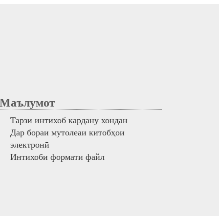
аълумот
Тарзи интихоб кардану хондан
Дар бораи мутолеаи китобҳои
электронӣ
Интихоби формати файл