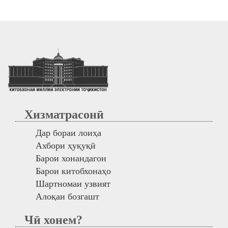
Хизматрасонӣ
Дар бораи лоиҳа
Ахбори ҳуқуқӣ
Барои хонандагон
Барои китобхонаҳо
Шартномаи узвият
Алоқаи бозгашт
Чӣ хонем?