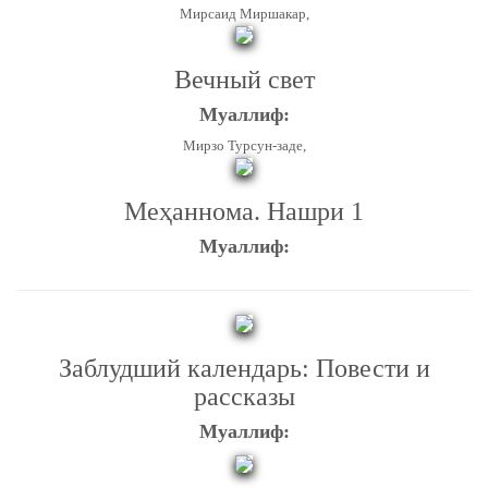
Мирсаид Миршакар,
Вечный свет
Муаллиф:
Мирзо Турсун-заде,
Меҳаннома. Нашри 1
Муаллиф:
Заблудший календарь: Повести и
рассказы
Муаллиф: