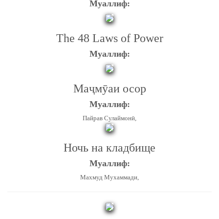
Муаллиф:
The 48 Laws of Power
Муаллиф:
Маҷмӯаи осор
Муаллиф:
Пайрав Сулаймонӣ,
Ночь на кладбище
Муаллиф:
Махмуд Мухаммади,