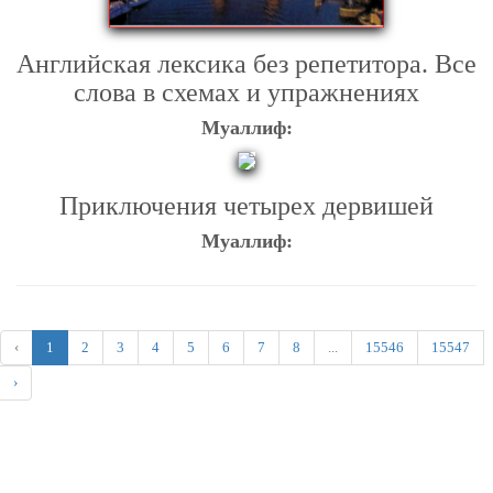
Английская лексика без репетитора. Все
слова в схемах и упражнениях
Муаллиф:
Приключения четырех дервишей
Муаллиф:
‹
1
2
3
4
5
6
7
8
...
15546
15547
›