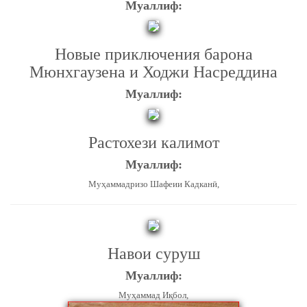
Муаллиф:
Новые приключения барона
Мюнхгаузена и Ходжи Насреддина
Муаллиф:
Растохези калимот
Муаллиф:
Муҳаммадризо Шафеии Кадканӣ,
Навои суруш
Муаллиф:
Муҳаммад Иқбол,