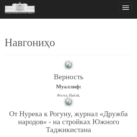
Toggle
naviga
Навгониҳо
Верность
Муаллиф:
Фотеҳ Ниёзӣ,
От Нурека к Рогуну, журнал «Дружба
народов» - на стройках Южного
Таджикистана