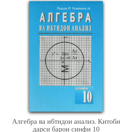
Алгебра ва ибтидои анализ. Китоби
дарси барои синфи 10