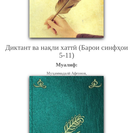
Диктант ва нақли хаттӣ (Барои синфҳои
5-11)
Муалиф:
Муҳаммадалӣ Афғонов,