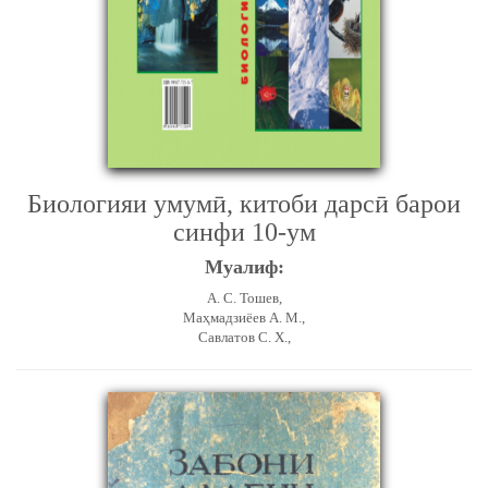
Биологияи умумӣ, китоби дарсӣ барои
синфи 10-ум
Муалиф:
А. С. Тошев,
Маҳмадзиёев А. М.,
Савлатов С. Х.,