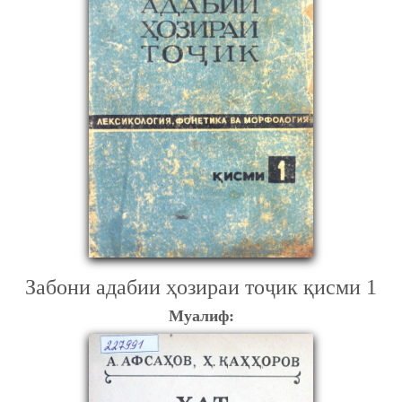
Забони адабии ҳозираи тоҷик қисми 1
Муалиф: