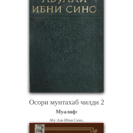
Осори мунтахаб чилди 2
Муалиф:
Абу Али Ибни Сино,