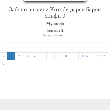
Забони англисӣ.Китоби дарсӣ барои
синфи 9
Муалиф:
Ҷамшедов П.,
Алидодхонова .К,
‹
1
2
3
4
5
6
7
8
...
11971
11972
›