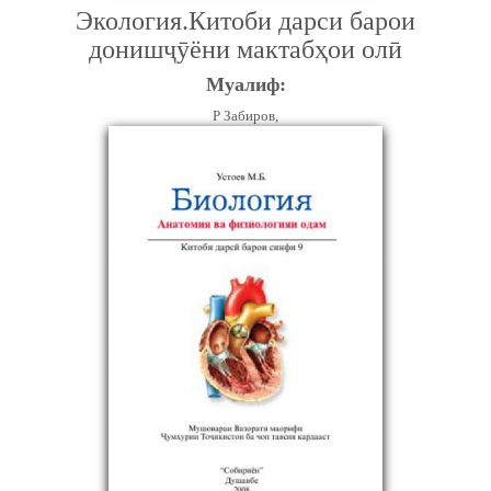
Экология.Китоби дарси барои
донишҷӯёни мактабҳои олӣ
Муалиф:
Р Забиров,