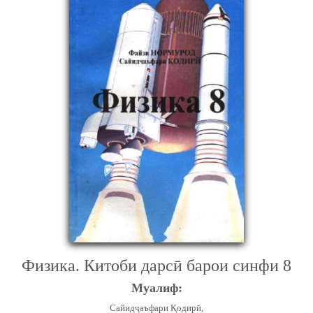
Физика. Китоби дарсӣ барои синфи 8
Муалиф:
Сайидҷаъфари Қодирӣ,