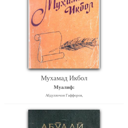
Мухамад Икбол
Муалиф:
Абдуллочон Гаффоров,