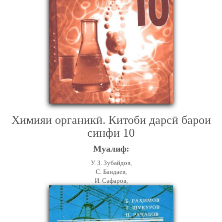
Химияи органикӣ. Китоби дарсӣ барои
синфи 10
Муалиф:
У. З. Зубайдов,
С. Бандаев,
И. Сафаров,