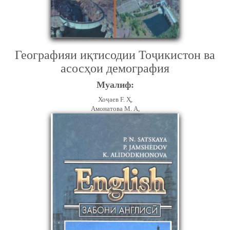
Географияи иқтисодии Тоҷикистон ва
асосҳои демография
Муалиф:
Хоҷаев F. Ҳ,
Амонатова М. А,