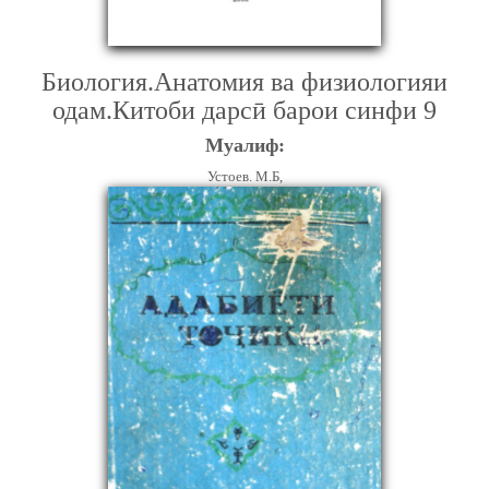
Биология.Анатомия ва физиологияи
одам.Китоби дарсӣ барои синфи 9
Муалиф:
Устоев. М.Б,