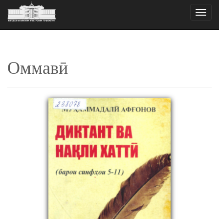
Toggle
naviga
Оммавӣ