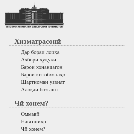
Хизматрасонӣ
Дар бораи лоиҳа
Ахбори ҳуқуқӣ
Барои хонандагон
Барои китобхонаҳо
Шартномаи узвият
Алоқаи бозгашт
Чӣ хонем?
Оммавӣ
Навгониҳо
Чӣ хонем?