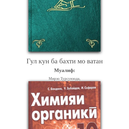
Гул кун ба бахти мо ватан
Муалиф:
Мирзо Турсунзода,