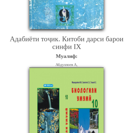
Адабиёти тоҷик. Китоби дарси барои
синфи IX
Муалиф:
Абдуллоев А,