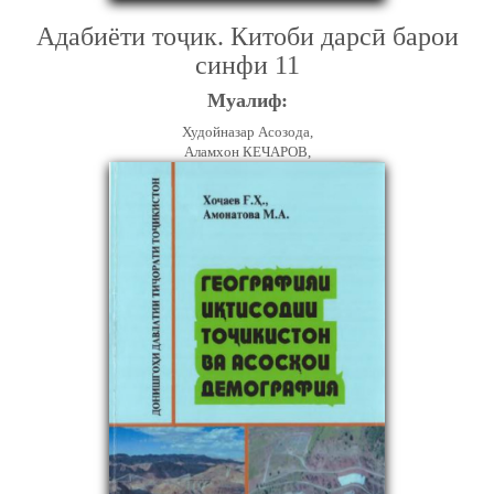
Адабиёти тоҷик. Китоби дарсӣ барои
синфи 11
Муалиф:
Худойназар Асозода,
Аламхон КEЧАРОВ,