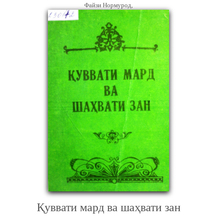
Файзи Нормурод,
Қуввати мард ва шаҳвати зан