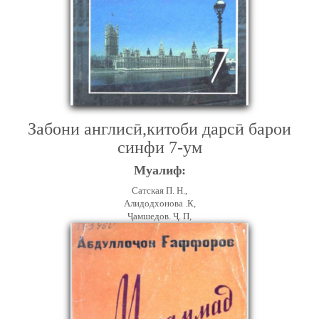
Забони англисӣ,китоби дарсӣ барои
синфи 7-ум
Муалиф:
Сатская П. Н.,
Алидодхонова .К,
Ҷамшедов. Ҷ. П,