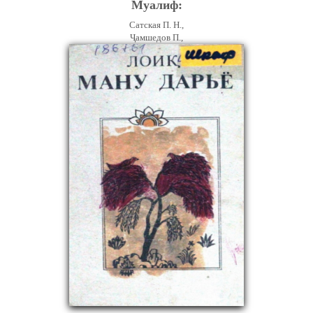
Муалиф:
Сатская П. Н.,
Ҷамшедов П.,