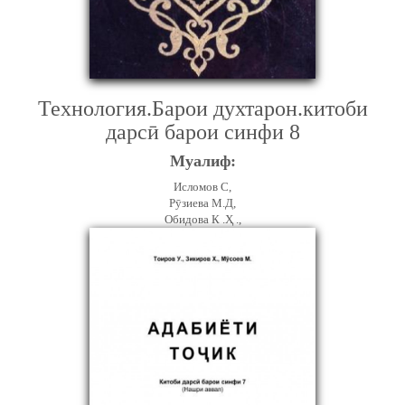
Технология.Барои духтарон.китоби
дарсӣ барои синфи 8
Муалиф:
Исломов С,
Рӯзиева М.Д,
Обидова К .Ҳ .,