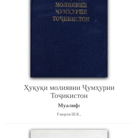
Ҳуқуқи молиявии Ҷумҳурии
Тоҷикистон
Муалиф:
Ғаюров Ш.К.,