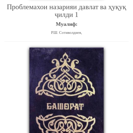
Проблемахои назарияи давлат ва ҳуқуқ
ҷилди 1
Муалиф:
Р.Ш. Сотиволдиев,