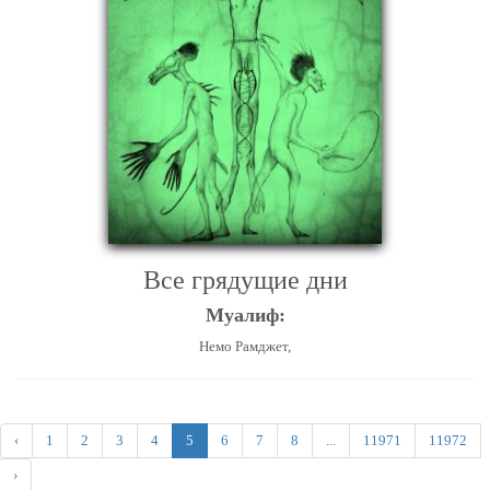
Все грядущие дни
Муалиф:
Немо Рамджет,
‹
1
2
3
4
5
6
7
8
...
11971
11972
›