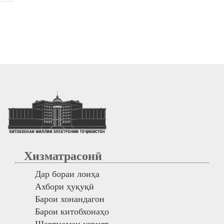
Хизматрасонӣ
Дар бораи лоиҳа
Ахбори ҳуқуқӣ
Барои хонандагон
Барои китобхонаҳо
Шартномаи узвият