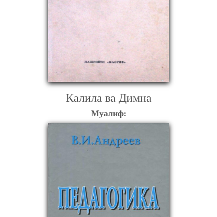
Калила ва Димна
Муалиф: