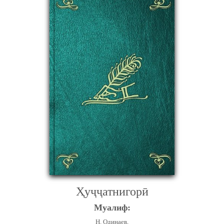
Ҳуҷҷатнигорӣ
Муалиф:
Н. Одинаев,