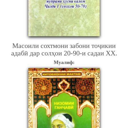
Масоили сохтмони забони тоҷикии
адабӣ дар солҳои 20-90-и садаи ХХ.
Муалиф: