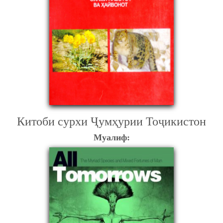
Китоби сурхи Ҷумҳурии Тоҷикистон
Муалиф: