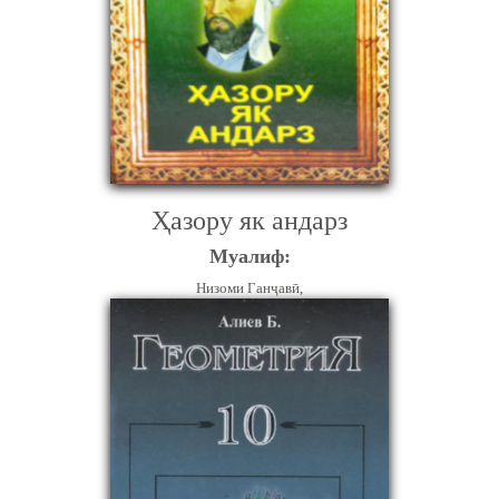
Ҳазору як андарз
Муалиф:
Низоми Ганҷавӣ,