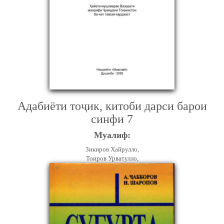
Адабиёти тоҷик, китоби дарси барои
синфи 7
Муалиф:
Зикиров Хайрулло,
Тоиров Урватулло,