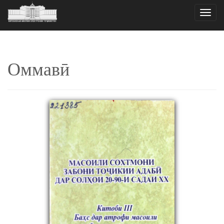
Toggle
naviga
Оммавӣ