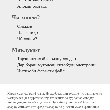
Алоқаи бозгашт
Чӣ хонем?
Оммавӣ
Навгониҳо
Чӣ хонем?
Маълумот
Тарзи интихоб кардану хондан
Дар бораи мутолеаи китобҳои электронӣ
Интихоби формати файл
Ҳамаи ҳуқуқҳо маҳфузанд. Нусхабардории ҷузъӣ ё пурраи маводҳо
мамнӯъ аст, дар сурати бо иҷозат истифода бурдан аз маводҳо
нишон додани манбаъ ҳатмист. Нусхабардории ҷузъӣ ё пурраи
асарҳо манъ аст, истифода аз асарҳо бо ризояти муаллифони онҳо