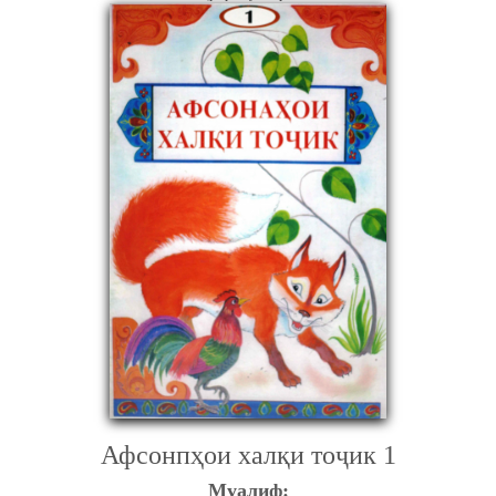
Афсонпҳои халқи тоҷик 1
Муалиф: