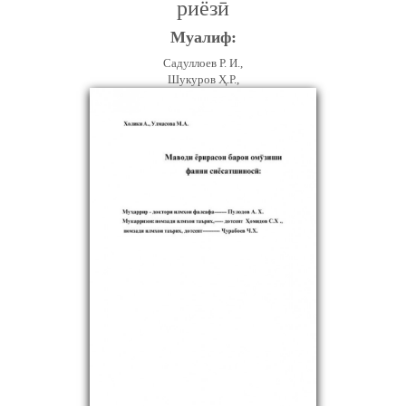
риёзӣ
Муалиф:
Садуллоев Р. И.,
Шукуров Ҳ.Р.,