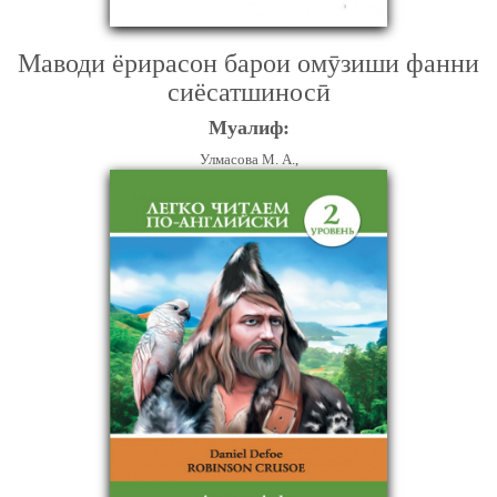
Маводи ёрирасон барои омӯзиши фанни
сиёсатшиносӣ
Муалиф:
Улмасова М. А.,