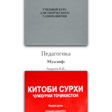
Педагогика
Муалиф:
Андреев В.И.,