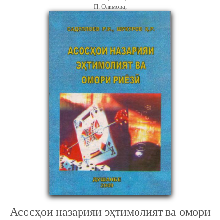
П. Олимова,
Асосҳои назарияи эҳтимолият ва омори