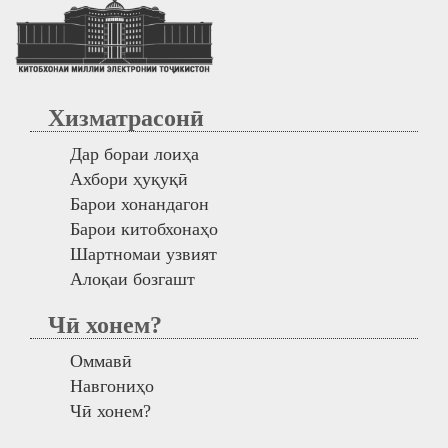
Хизматрасонӣ
Дар бораи лоиҳа
Ахбори ҳуқуқӣ
Барои хонандагон
Барои китобхонаҳо
Шартномаи узвият
Алоқаи бозгашт
Чӣ хонем?
Оммавӣ
Навгониҳо
Чӣ хонем?