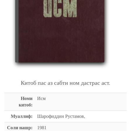
ИСМ
Китоб пас аз сабти ном дастрас аст.
Номи
Исм
китоб:
Муаллиф:
Шарофиддин Рустамов,
Соли нашр:
1981