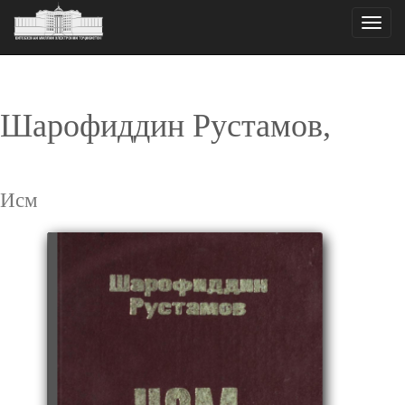
Toggle
naviga
Шарофиддин Рустамов,
Исм