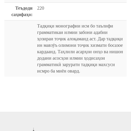
Теъдоди
220
саҳифаҳо:
Тадқиқи монографии исм бо таълифи
грамматикаи илмии забони адабии
ҳозираи тоҷик алоқаманд аст. Дар тадқиқи
ин мавзӯъ олимони тоҷик хизмати босазое
кардаанд. Таҳлили асарҳои онҳо ва нишон
додани асосҳои илмии ҳодисаҳои
грамматикӣ зарурати тадқиқи махсуси
исмро ба миён овард.