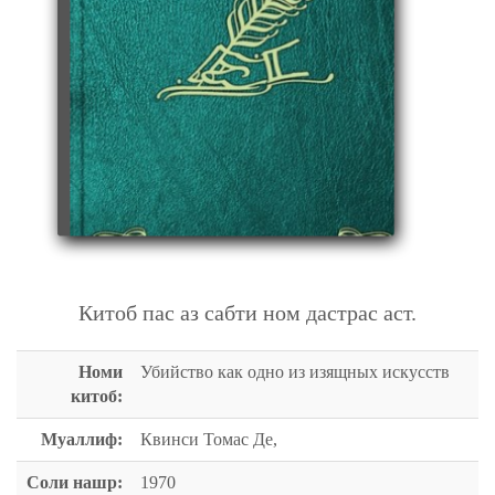
УБИЙСТВО КАК ОДНО ИЗ ИЗЯЩНЫХ ИСКУССТВ
Китоб пас аз сабти ном дастрас аст.
Номи
Убийство как одно из изящных искусств
китоб:
Муаллиф:
Квинси Томас Де,
Соли нашр:
1970