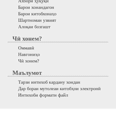
Ахбори ҳуқуқӣ
Барои хонандагон
Барои китобхонаҳо
Шартномаи узвият
Алоқаи бозгашт
Чӣ хонем?
Оммавӣ
Навгониҳо
Чӣ хонем?
Маълумот
Тарзи интихоб кардану хондан
Дар бораи мутолеаи китобҳои электронӣ
Интихоби формати файл