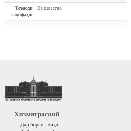
Теъдоди
Не известно
саҳифаҳо:
Хизматрасонӣ
Дар бораи лоиҳа