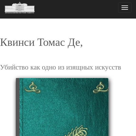
Toggle
naviga
Квинси Томас Де,
Убийство как одно из изящных искусств