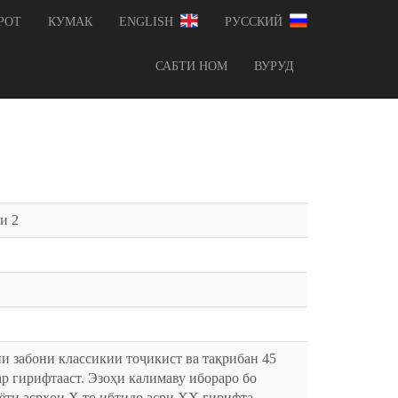
РОТ
КУМАК
ENGLISH
РУССКИЙ
САБТИ НОМ
ВУРУД
и 2
и забони классикии тоҷикист ва тақрибан 45
ар гирифтааст. Эзоҳи калимаву ибораро бо
иёти асрҳои X то ибтидо асри XX гирифта