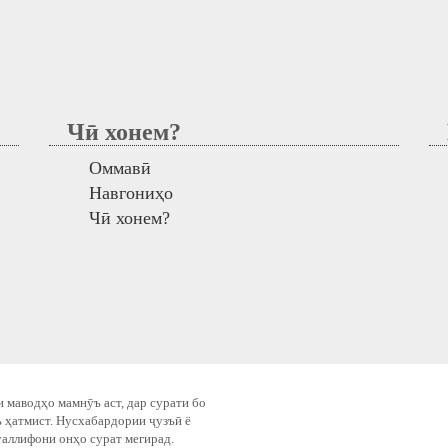
Чӣ хонем?
М
Оммавӣ
Навгониҳо
Чӣ хонем?
 маводҳо мамнӯъ аст, дар сурати бо
 ҳатмист. Нусхабардории ҷузъӣ ё
уаллифони онҳо сурат мегирад.