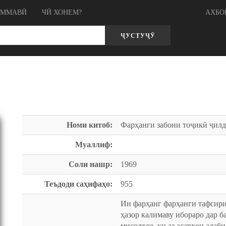
ОММАВӢ
ЧӢ ХОНЕМ?
АХБО
ҶУСТУҶӮ
Номи китоб:
Фарҳанги забони тоҷикӣ ҷилд
Муаллиф:
Соли нашр:
1969
Теъдоди саҳифаҳо:
955
Ин фарҳанг фарҳанги тафсири
ҳазор калимаву ибораро дар б
мисолҳое, ки аз асарҳои адаб