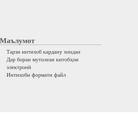
аълумот
Тарзи интихоб кардану хондан
Дар бораи мутолеаи китобҳои
электронӣ
Интихоби формати файл