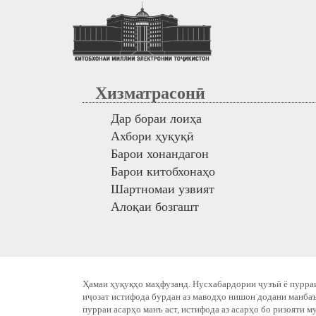
Хизматрасонӣ
Дар бораи лоиҳа
Ахбори ҳуқуқӣ
Барои хонандагон
Барои китобхонаҳо
Шартномаи узвият
Алоқаи бозгашт
Ҳамаи ҳуқуқҳо маҳфузанд. Нусхабардории ҷузъӣ ё пурраи
иҷозат истифода бурдан аз маводҳо нишон додани манбаъ
пурраи асарҳо манъ аст, истифода аз асарҳо бо ризояти м