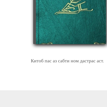
ФАРҲАНГИ ЗАБОНИ ТОҶИКӢ ҶИЛДИ 2
Китоб пас аз сабти ном дастрас аст.