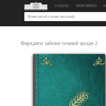
СОҲАҲО
НАВГОНИҲО
Фарҳанги забони тоҷикӣ ҷилди 2