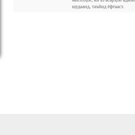
шудаанд, таъйид ёфтааст.