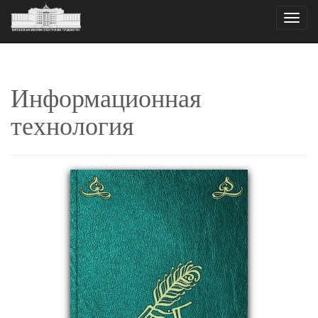
Toggle
naviga
Информационная
технология