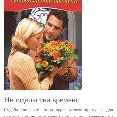
юной претенденткой на роль герцогини вносит
смятение в сердце владельца Кастонбери…
Неподвластна времени
Судьба свела их снова через долгое время. И для
каждого прошедшие годы были полны утраченными