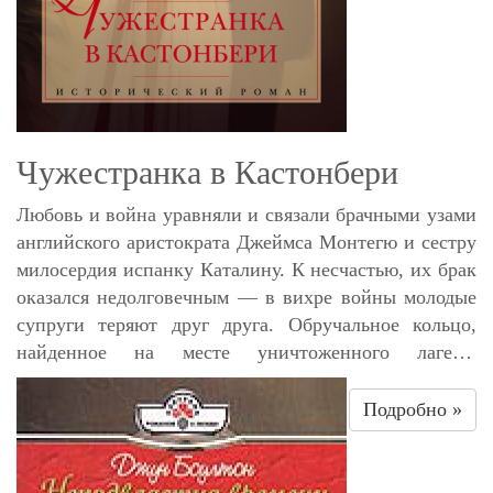
Чужестранка в Кастонбери
Любовь и война уравняли и связали брачными узами
английского аристократа Джеймса Монтегю и сестру
милосердия испанку Каталину. К несчастью, их брак
оказался недолговечным — в вихре войны молодые
супруги теряют друг друга. Обручальное кольцо,
найденное на месте уничтоженного лагеря,
свидетельствует о гибели Каталины. Вернувшись в
Англию, Джеймс принимает обязанности по
Подробно »
возрождению былого величия отчего дома. Кроме
того, как старший сын герцога лорда Хатертона, он
должен позаботиться о продолжении рода. Встреча с