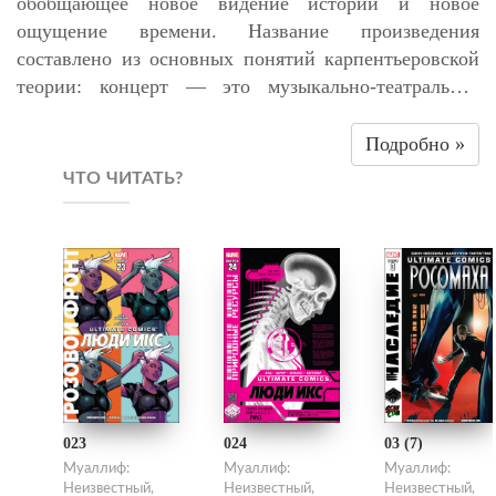
обобщающее новое видение истории и новое
ощущение времени. Название произведения
составлено из основных понятий карпентьеровской
теории: концерт — это музыкально-театральное
действо на сюжет Истории; барокко — это, как
говорил Карпентьер, «способ преобразования
Подробно »
материи», то есть форма реализации и
ЧТО ЧИТАТЬ?
художественного воплощения Истории. Герои
являются символами-масками культур (Хозяин —
Мексика, Слуга, негр Филомено, — Куба), а их
путешествие из Мексики через Гавану в Европу
воплощает развитие во времени человеческой
культуры, увиденной с «американской» и теперь уже
универсальной точки зрения.
023
024
03 (7)
Муаллиф:
Муаллиф:
Муаллиф:
Неизвестный,
Неизвестный,
Неизвестный,