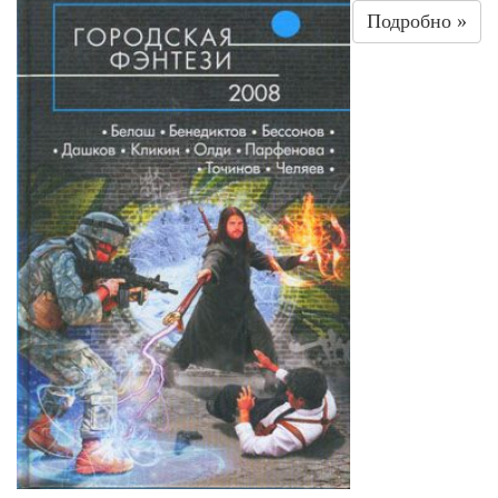
которое состоит из двенадцати выпусков. Выпуск 1.
Подробно »
Травяная первая помощь (Часть 1) (Herbal First Aid
— Part I) Выпуск 2. Травяная первая помощь (Часть
2) (Herbal First Aid — Part II) Выпуск 3. Лакричник
— легендарная трава (Licorice — The Legendary
Herb) Выпуск 4. Чапараль (Chaparral) Выпуск 5.
Важность свежих соков (The Importance of Fresh
Juices) Выпуск 6. Мужские болезни (Часть 1) (Men's
Diseases — Part I) Выпуск 7. Травы во время
беременности и при родах (Часть 1) (Herbs in
Pregnancy & Childbirth — Part I) Выпуск 8. Травы во
время беременности и при родах (Часть 2) (Herbs in
Pregnancy & Childbirth — Part II) Выпуск 9. Дыхание
жизни (The Breath of Life) Выпуск 10. Мужские
болезни (Часть 2) (Men's Diseases — Part II) Выпуск
11. Артрит, как не получать травм (Arthritis, A
Needless Crippler) Выпуск 12. Возвращаем спину в
природное состояние (Back To Nature)