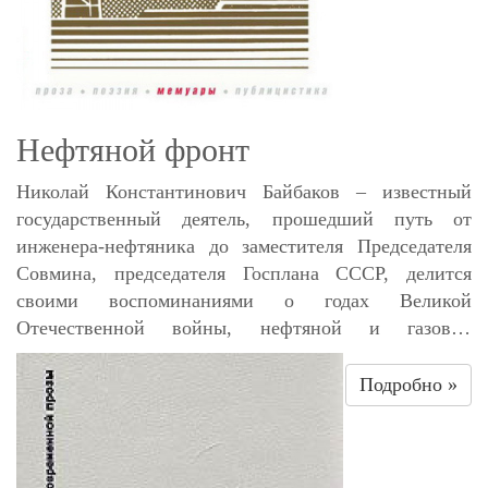
Нефтяной фронт
Николай Константинович Байбаков – известный
государственный деятель, прошедший путь от
инженера-нефтяника до заместителя Председателя
Совмина, председателя Госплана СССР, делится
своими воспоминаниями о годах Великой
Отечественной войны, нефтяной и газовой
промышленности этого периода, о перебазировании
ее из южных районов на Восток, о создании Второго
Подробно »
Баку, о трудовом подвиге нефтяников страны в
военные годы.Для широкого круга читателей.