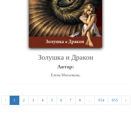
Золушка и Дракон
Автор:
Елена Михалкова,
‹
1
2
3
4
5
6
7
8
...
954
955
›