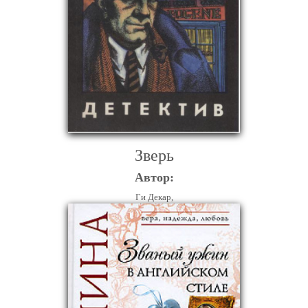
Зверь
Автор:
Ги Декар,