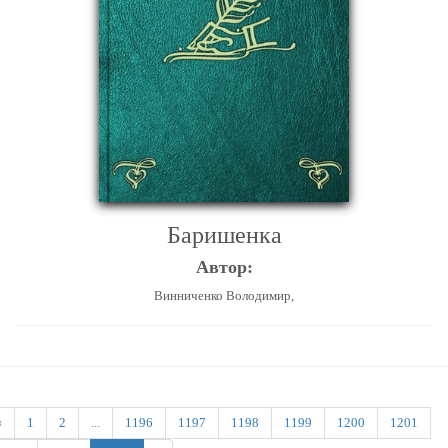
Баришенка
Автор:
Винниченко Володимир,
‹
1
2
...
1196
1197
1198
1199
1200
1201