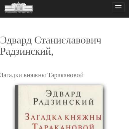
Toggle
naviga
Эдвард Станиславович
Радзинский,
Загадки княжны Таракановой